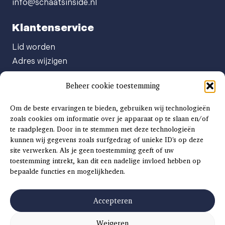
info@schaatsinside.nl
Klantenservice
Lid worden
Adres wijzigen
Abonneenummer opvragen
Beheer cookie toestemming
Abonnement opzeggen
Afgeven automatische incasso
Om de beste ervaringen te bieden, gebruiken wij technologieën
Factuur betalen
zoals cookies om informatie over je apparaat op te slaan en/of
te raadplegen. Door in te stemmen met deze technologieën
Klachtenformulier
kunnen wij gegevens zoals surfgedrag of unieke ID's op deze
Overige vragen
site verwerken. Als je geen toestemming geeft of uw
toestemming intrekt, kan dit een nadelige invloed hebben op
Adverteren
bepaalde functies en mogelijkheden.
Advertentie Tariefkaart 2025
Accepteren
Weigeren