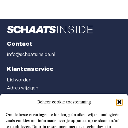
Contact
info@schaatsinside.nl
Klantenservice
Lid worden
Adres wijzigen
Abonneenummer opvragen
Beheer cookie toestemming
Abonnement opzeggen
Afgeven automatische incasso
Om de beste ervaringen te bieden, gebruiken wij technologieën
Factuur betalen
zoals cookies om informatie over je apparaat op te slaan en/of
te raadplegen. Door in te stemmen met deze technologieën