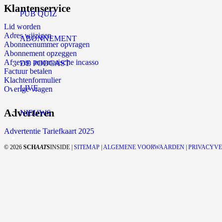
Klantenservice
PUB QUIZ
Lid worden
Adres wijzigen
ABONNEMENT
Abonneenummer opvragen
Abonnement opzeggen
Afgeven automatische incasso
DE PODCAST
Factuur betalen
Klachtenformulier
LIVE
Overige vragen
Adverteren
NIEUWS
Advertentie Tariefkaart 2025
©
2026
SCH
AAT
S
INSIDE |
SITEMAP
|
ALGEMENE VOORWAARDEN
|
PRIVACYV