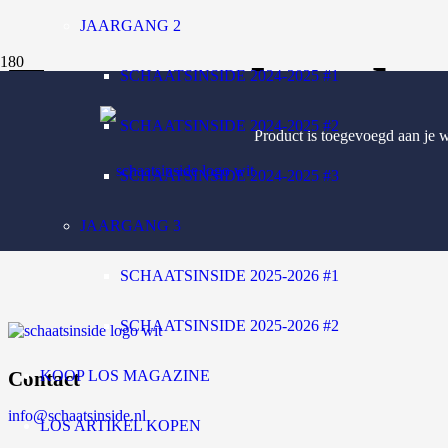
JAARGANG 2
Factuur betale
SCHAATSINSIDE 2024-2025 #1
SCHAATSINSIDE 2024-2025 #2
Product
is toegevoegd aan je 
SCHAATSINSIDE 2024-2025 #3
JAARGANG 3
SCHAATSINSIDE 2025-2026 #1
SCHAATSINSIDE 2025-2026 #2
KOOP LOS MAGAZINE
Contact
info@schaatsinside.nl
LOS ARTIKEL KOPEN