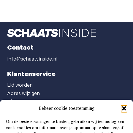
Contact
info@schaatsinside.nl
Klantenservice
Lid worden
Adres wijzigen
Abonneenummer opvragen
Beheer cookie toestemming
Abonnement opzeggen
Afgeven automatische incasso
Om de beste ervaringen te bieden, gebruiken wij technologieën
Factuur betalen
zoals cookies om informatie over je apparaat op te slaan en/of