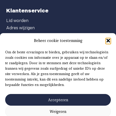
Klantenservice
Lid worden
Adres wijzigen
Abonneenummer opvragen
Beheer cookie toestemming
Abonnement opzeggen
Afgeven automatische incasso
Om de beste ervaringen te bieden, gebruiken wij technologieën
Factuur betalen
zoals cookies om informatie over je apparaat op te slaan en/of
te raadplegen. Door in te stemmen met deze technologieën
Klachtenformulier
kunnen wij gegevens zoals surfgedrag of unieke ID's op deze
Overige vragen
site verwerken. Als je geen toestemming geeft of uw
toestemming intrekt, kan dit een nadelige invloed hebben op
Adverteren
bepaalde functies en mogelijkheden.
Advertentie Tariefkaart 2025
Accepteren
Weigeren
©
2026
SCH
AAT
S
INSIDE |
SITEMAP
|
ALGEMENE VOORWAARDEN