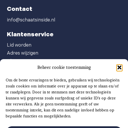
Contact
info@schaatsinside.nl
Klantenservice
Lid worden
Adres wijzigen
Abonneenummer opvragen
Beheer cookie toestemming
Abonnement opzeggen
Afgeven automatische incasso
Om de beste ervaringen te bieden, gebruiken wij technologieën
Factuur betalen
zoals cookies om informatie over je apparaat op te slaan en/of
te raadplegen. Door in te stemmen met deze technologieën
Klachtenformulier
kunnen wij gegevens zoals surfgedrag of unieke ID's op deze
Overige vragen
site verwerken. Als je geen toestemming geeft of uw
toestemming intrekt, kan dit een nadelige invloed hebben op
Adverteren
bepaalde functies en mogelijkheden.
Advertentie Tariefkaart 2025