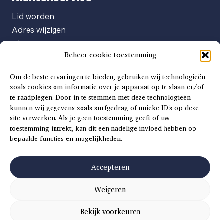
Lid worden
Adres wijzigen
Abonneenummer opvragen
Beheer cookie toestemming
Abonnement opzeggen
Afgeven automatische incasso
Om de beste ervaringen te bieden, gebruiken wij technologieën
Factuur betalen
zoals cookies om informatie over je apparaat op te slaan en/of
te raadplegen. Door in te stemmen met deze technologieën
Klachtenformulier
kunnen wij gegevens zoals surfgedrag of unieke ID's op deze
Overige vragen
site verwerken. Als je geen toestemming geeft of uw
toestemming intrekt, kan dit een nadelige invloed hebben op
Adverteren
bepaalde functies en mogelijkheden.
Advertentie Tariefkaart 2025
Accepteren
Weigeren
©
2026
SCH
AAT
S
INSIDE |
SITEMAP
|
ALGEMENE VOORWAARDEN
|
PRIVACYVERKLARING
Bekijk voorkeuren