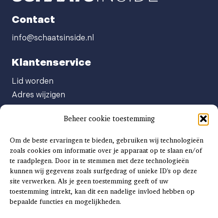
Contact
info@schaatsinside.nl
Klantenservice
Lid worden
Adres wijzigen
Abonneenummer opvragen
Beheer cookie toestemming
Abonnement opzeggen
Afgeven automatische incasso
Om de beste ervaringen te bieden, gebruiken wij technologieën
Factuur betalen
zoals cookies om informatie over je apparaat op te slaan en/of
te raadplegen. Door in te stemmen met deze technologieën
Klachtenformulier
kunnen wij gegevens zoals surfgedrag of unieke ID's op deze
Overige vragen
site verwerken. Als je geen toestemming geeft of uw
toestemming intrekt, kan dit een nadelige invloed hebben op
Adverteren
bepaalde functies en mogelijkheden.