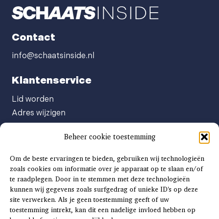
2025/2026
aantal
Contact
info@schaatsinside.nl
Klantenservice
Lid worden
Adres wijzigen
Abonneenummer opvragen
Beheer cookie toestemming
Abonnement opzeggen
Afgeven automatische incasso
Om de beste ervaringen te bieden, gebruiken wij technologieën
Factuur betalen
zoals cookies om informatie over je apparaat op te slaan en/of
te raadplegen. Door in te stemmen met deze technologieën
Klachtenformulier
kunnen wij gegevens zoals surfgedrag of unieke ID's op deze
Overige vragen
site verwerken. Als je geen toestemming geeft of uw
toestemming intrekt, kan dit een nadelige invloed hebben op