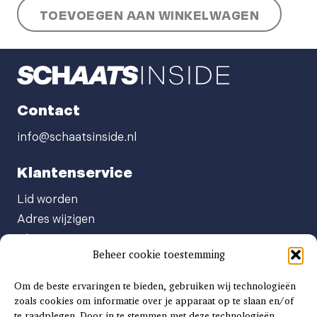
TOEVOEGEN AAN WINKELWAGEN
aantal
Contact
info@schaatsinside.nl
Klantenservice
Lid worden
Adres wijzigen
Abonneenummer opvragen
Beheer cookie toestemming
Abonnement opzeggen
Afgeven automatische incasso
Om de beste ervaringen te bieden, gebruiken wij technologieën
Factuur betalen
zoals cookies om informatie over je apparaat op te slaan en/of
te raadplegen. Door in te stemmen met deze technologieën