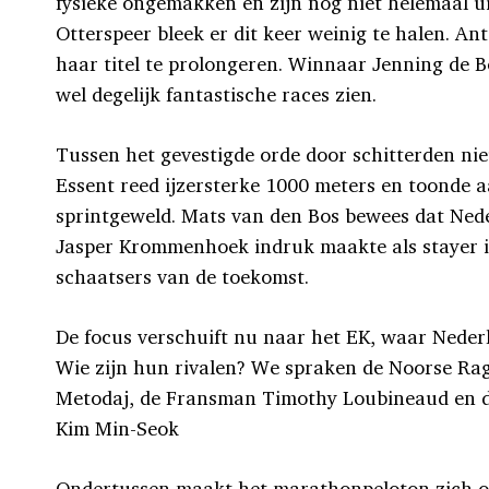
fysieke ongemakken en zijn nog niet helemaal u
Otterspeer bleek er dit keer weinig te halen. A
haar titel te prolongeren. Winnaar Jenning de B
wel degelijk fantastische races zien.
Tussen het gevestigde orde door schitterden n
Essent reed ijzersterke 1000 meters en toonde a
sprintgeweld. Mats van den Bos bewees dat Nederl
Jasper Krommenhoek indruk maakte als stayer in 
schaatsers van de toekomst.
De focus verschuift nu naar het EK, waar Neder
Wie zijn hun rivalen? We spraken de Noorse Rag
Metodaj, de Fransman Timothy Loubineaud en d
Kim Min-Seok
Ondertussen maakt het marathonpeloton zich op 