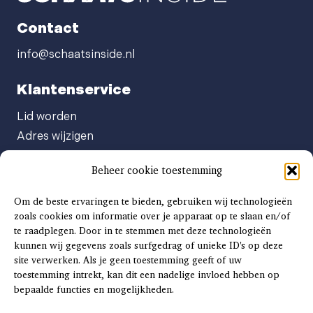
Contact
info@schaatsinside.nl
Klantenservice
Lid worden
Adres wijzigen
Abonneenummer opvragen
Beheer cookie toestemming
Abonnement opzeggen
Afgeven automatische incasso
Om de beste ervaringen te bieden, gebruiken wij technologieën
Factuur betalen
zoals cookies om informatie over je apparaat op te slaan en/of
te raadplegen. Door in te stemmen met deze technologieën
Klachtenformulier
kunnen wij gegevens zoals surfgedrag of unieke ID's op deze
Overige vragen
site verwerken. Als je geen toestemming geeft of uw
toestemming intrekt, kan dit een nadelige invloed hebben op
Adverteren
bepaalde functies en mogelijkheden.