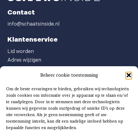
Contact
info@schaatsinside.nl
Klantenservice
Lid worden
Adres wijzigen
Abonneenummer opvragen
Beheer cookie toestemming
Abonnement opzeggen
Afgeven automatische incasso
Om de beste ervaringen te bieden, gebruiken wij technologieën
Factuur betalen
zoals cookies om informatie over je apparaat op te slaan en/of
te raadplegen. Door in te stemmen met deze technologieën
Klachtenformulier
kunnen wij gegevens zoals surfgedrag of unieke ID's op deze
Overige vragen
site verwerken. Als je geen toestemming geeft of uw
toestemming intrekt, kan dit een nadelige invloed hebben op
Adverteren
bepaalde functies en mogelijkheden.