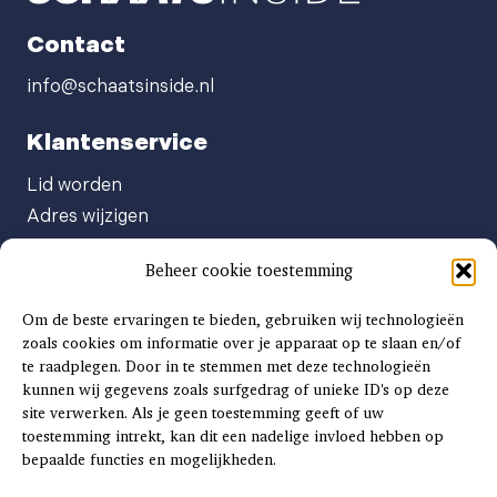
Contact
info@schaatsinside.nl
Klantenservice
Lid worden
Adres wijzigen
Abonneenummer opvragen
Beheer cookie toestemming
Abonnement opzeggen
Afgeven automatische incasso
Om de beste ervaringen te bieden, gebruiken wij technologieën
Factuur betalen
zoals cookies om informatie over je apparaat op te slaan en/of
te raadplegen. Door in te stemmen met deze technologieën
Klachtenformulier
kunnen wij gegevens zoals surfgedrag of unieke ID's op deze
Overige vragen
site verwerken. Als je geen toestemming geeft of uw
toestemming intrekt, kan dit een nadelige invloed hebben op
Adverteren
bepaalde functies en mogelijkheden.