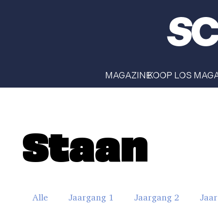
MAGAZINE
KOOP LOS MAG
Staan
Alle
Jaargang 1
Jaargang 2
Jaar