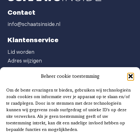
Contact
info@schaatsinside.nl
Klantenservice
Lid worden
Adres wijzigen
Abonneenummer opvragen
Beheer cookie toestemming
Abonnement opzeggen
Afgeven automatische incasso
Om de beste ervaringen te bieden, gebruiken wij technologieën
Factuur betalen
zoals cookies om informatie over je apparaat op te slaan en/of
te raadplegen. Door in te stemmen met deze technologieën
Klachtenformulier
kunnen wij gegevens zoals surfgedrag of unieke ID's op deze
Overige vragen
site verwerken. Als je geen toestemming geeft of uw
toestemming intrekt, kan dit een nadelige invloed hebben op
Adverteren
bepaalde functies en mogelijkheden.