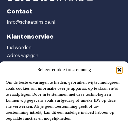
Contact
info@schaatsinside.nl
Klantenservice
Lid worden
Adres wijzigen
Abonneenummer opvragen
Beheer cookie toestemming
Abonnement opzeggen
Afgeven automatische incasso
Om de beste ervaringen te bieden, gebruiken wij technologieën
Factuur betalen
zoals cookies om informatie over je apparaat op te slaan en/of
te raadplegen. Door in te stemmen met deze technologieën
Klachtenformulier
kunnen wij gegevens zoals surfgedrag of unieke ID's op deze
Overige vragen
site verwerken. Als je geen toestemming geeft of uw
toestemming intrekt, kan dit een nadelige invloed hebben op
Adverteren
bepaalde functies en mogelijkheden.