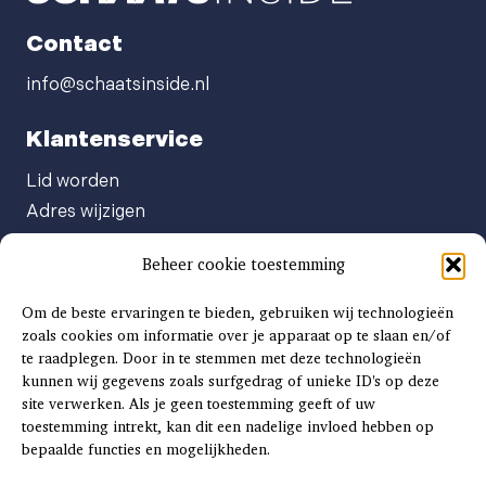
Contact
info@schaatsinside.nl
Klantenservice
Lid worden
Adres wijzigen
Abonneenummer opvragen
Beheer cookie toestemming
Abonnement opzeggen
Afgeven automatische incasso
Om de beste ervaringen te bieden, gebruiken wij technologieën
Factuur betalen
zoals cookies om informatie over je apparaat op te slaan en/of
te raadplegen. Door in te stemmen met deze technologieën
Klachtenformulier
kunnen wij gegevens zoals surfgedrag of unieke ID's op deze
Overige vragen
site verwerken. Als je geen toestemming geeft of uw
toestemming intrekt, kan dit een nadelige invloed hebben op
Adverteren
bepaalde functies en mogelijkheden.