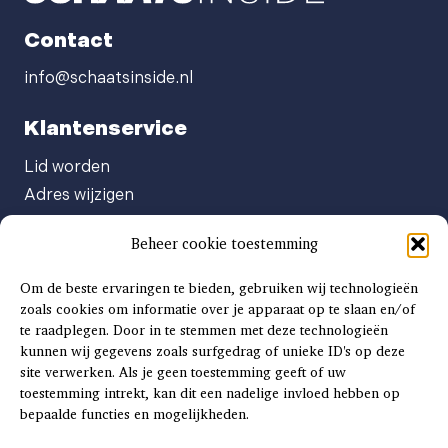
Contact
info@schaatsinside.nl
Klantenservice
Lid worden
Adres wijzigen
Abonneenummer opvragen
Beheer cookie toestemming
Abonnement opzeggen
Afgeven automatische incasso
Om de beste ervaringen te bieden, gebruiken wij technologieën
Factuur betalen
zoals cookies om informatie over je apparaat op te slaan en/of
te raadplegen. Door in te stemmen met deze technologieën
Klachtenformulier
kunnen wij gegevens zoals surfgedrag of unieke ID's op deze
Overige vragen
site verwerken. Als je geen toestemming geeft of uw
toestemming intrekt, kan dit een nadelige invloed hebben op
Adverteren
bepaalde functies en mogelijkheden.