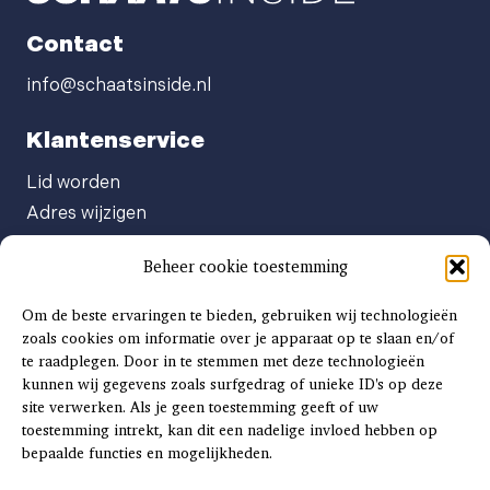
Contact
info@schaatsinside.nl
Klantenservice
Lid worden
Adres wijzigen
Abonneenummer opvragen
Beheer cookie toestemming
Abonnement opzeggen
Afgeven automatische incasso
Om de beste ervaringen te bieden, gebruiken wij technologieën
Factuur betalen
zoals cookies om informatie over je apparaat op te slaan en/of
te raadplegen. Door in te stemmen met deze technologieën
Klachtenformulier
kunnen wij gegevens zoals surfgedrag of unieke ID's op deze
Overige vragen
site verwerken. Als je geen toestemming geeft of uw
toestemming intrekt, kan dit een nadelige invloed hebben op
Adverteren
bepaalde functies en mogelijkheden.