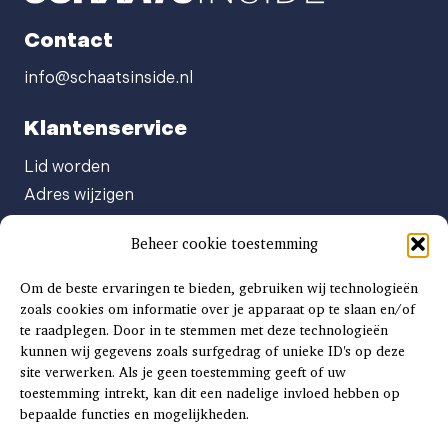
Contact
info@schaatsinside.nl
Klantenservice
Lid worden
Adres wijzigen
Abonneenummer opvragen
Beheer cookie toestemming
Abonnement opzeggen
Afgeven automatische incasso
Om de beste ervaringen te bieden, gebruiken wij technologieën
Factuur betalen
zoals cookies om informatie over je apparaat op te slaan en/of
te raadplegen. Door in te stemmen met deze technologieën
Klachtenformulier
kunnen wij gegevens zoals surfgedrag of unieke ID's op deze
Overige vragen
site verwerken. Als je geen toestemming geeft of uw
toestemming intrekt, kan dit een nadelige invloed hebben op
Adverteren
bepaalde functies en mogelijkheden.