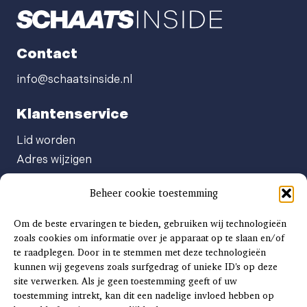
Contact
info@schaatsinside.nl
Klantenservice
Lid worden
Adres wijzigen
Abonneenummer opvragen
Beheer cookie toestemming
Abonnement opzeggen
Afgeven automatische incasso
Om de beste ervaringen te bieden, gebruiken wij technologieën
Factuur betalen
zoals cookies om informatie over je apparaat op te slaan en/of
te raadplegen. Door in te stemmen met deze technologieën
Klachtenformulier
kunnen wij gegevens zoals surfgedrag of unieke ID's op deze
Overige vragen
site verwerken. Als je geen toestemming geeft of uw
toestemming intrekt, kan dit een nadelige invloed hebben op