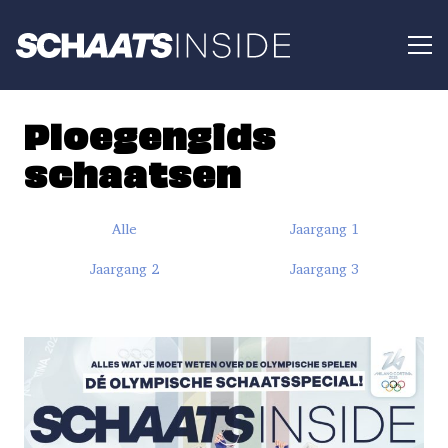
Ploegengids
schaatsen
Alle
Jaargang 1
Jaargang 2
Jaargang 3