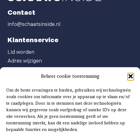
Contact
info@schaatsinside.nl
Klantenservice
Lid worden
Adres wijzigen
Abonneenummer opvragen
Beheer cookie toestemming
Abonnement opzeggen
Afgeven automatische incasso
Om de beste ervaringen te bieden, gebruiken wij technologieën
Factuur betalen
zoals cookies om informatie over je apparaat op te slaan en/of
te raadplegen. Door in te stemmen met deze technologieën
Klachtenformulier
kunnen wij gegevens zoals surfgedrag of unieke ID's op deze
Overige vragen
site verwerken. Als je geen toestemming geeft of uw
toestemming intrekt, kan dit een nadelige invloed hebben op
Adverteren
bepaalde functies en mogelijkheden.