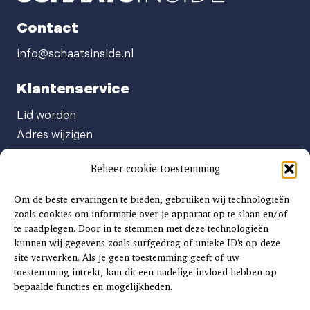
Contact
info@schaatsinside.nl
Klantenservice
Lid worden
Adres wijzigen
Abonneenummer opvragen
Beheer cookie toestemming
Abonnement opzeggen
Afgeven automatische incasso
Om de beste ervaringen te bieden, gebruiken wij technologieën
Factuur betalen
zoals cookies om informatie over je apparaat op te slaan en/of
te raadplegen. Door in te stemmen met deze technologieën
Klachtenformulier
kunnen wij gegevens zoals surfgedrag of unieke ID's op deze
Overige vragen
site verwerken. Als je geen toestemming geeft of uw
toestemming intrekt, kan dit een nadelige invloed hebben op
Adverteren
bepaalde functies en mogelijkheden.