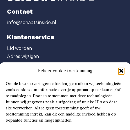
Contact
info@schaatsinside.nl
Klantenservice
Lid worden
Adres wijzigen
Abonneenummer opvragen
Beheer cookie toestemming
Abonnement opzeggen
Afgeven automatische incasso
Om de beste ervaringen te bieden, gebruiken wij technologieën
Factuur betalen
zoals cookies om informatie over je apparaat op te slaan en/of
te raadplegen. Door in te stemmen met deze technologieën
Klachtenformulier
kunnen wij gegevens zoals surfgedrag of unieke ID's op deze
Overige vragen
site verwerken. Als je geen toestemming geeft of uw
toestemming intrekt, kan dit een nadelige invloed hebben op
Adverteren
bepaalde functies en mogelijkheden.