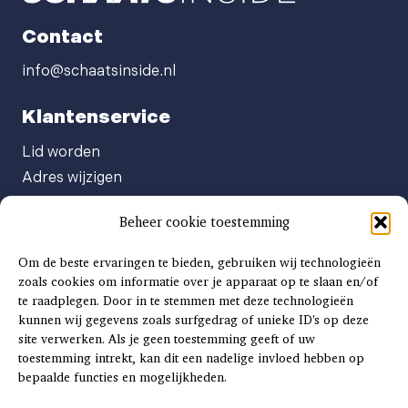
Contact
info@schaatsinside.nl
Klantenservice
Lid worden
Adres wijzigen
Abonneenummer opvragen
Beheer cookie toestemming
Abonnement opzeggen
Afgeven automatische incasso
Om de beste ervaringen te bieden, gebruiken wij technologieën
Factuur betalen
zoals cookies om informatie over je apparaat op te slaan en/of
te raadplegen. Door in te stemmen met deze technologieën
Klachtenformulier
kunnen wij gegevens zoals surfgedrag of unieke ID's op deze
Overige vragen
site verwerken. Als je geen toestemming geeft of uw
toestemming intrekt, kan dit een nadelige invloed hebben op
Adverteren
bepaalde functies en mogelijkheden.