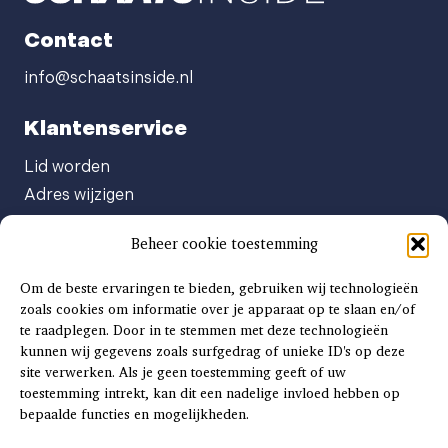
Contact
info@schaatsinside.nl
Klantenservice
Lid worden
Adres wijzigen
Abonneenummer opvragen
Beheer cookie toestemming
Abonnement opzeggen
Afgeven automatische incasso
Om de beste ervaringen te bieden, gebruiken wij technologieën
Factuur betalen
zoals cookies om informatie over je apparaat op te slaan en/of
te raadplegen. Door in te stemmen met deze technologieën
Klachtenformulier
kunnen wij gegevens zoals surfgedrag of unieke ID's op deze
Overige vragen
site verwerken. Als je geen toestemming geeft of uw
toestemming intrekt, kan dit een nadelige invloed hebben op
Adverteren
bepaalde functies en mogelijkheden.