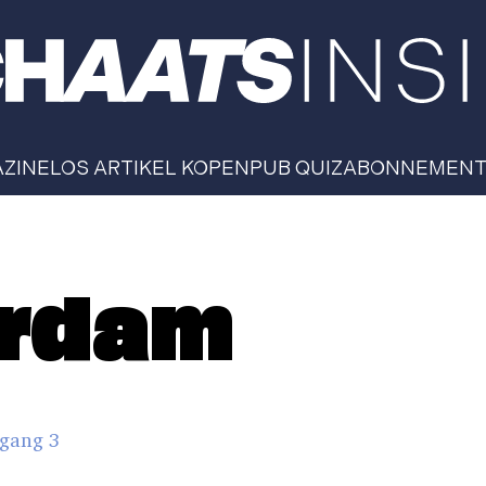
AZINE
LOS ARTIKEL KOPEN
PUB QUIZ
ABONNEMEN
erdam
gang 3