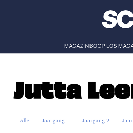
MAGAZINE
KOOP LOS MAG
Jutta Le
Alle
Jaargang 1
Jaargang 2
Jaar