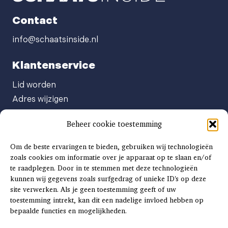
Contact
info@schaatsinside.nl
Klantenservice
Lid worden
Adres wijzigen
Abonneenummer opvragen
Beheer cookie toestemming
Abonnement opzeggen
Afgeven automatische incasso
Om de beste ervaringen te bieden, gebruiken wij technologieën
Factuur betalen
zoals cookies om informatie over je apparaat op te slaan en/of
te raadplegen. Door in te stemmen met deze technologieën
Klachtenformulier
kunnen wij gegevens zoals surfgedrag of unieke ID's op deze
Overige vragen
site verwerken. Als je geen toestemming geeft of uw
toestemming intrekt, kan dit een nadelige invloed hebben op
Adverteren
bepaalde functies en mogelijkheden.