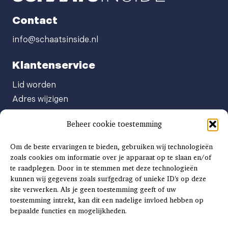
Contact
info@schaatsinside.nl
Klantenservice
Lid worden
Adres wijzigen
Abonneenummer opvragen
Beheer cookie toestemming
Abonnement opzeggen
Afgeven automatische incasso
Om de beste ervaringen te bieden, gebruiken wij technologieën
Factuur betalen
zoals cookies om informatie over je apparaat op te slaan en/of
te raadplegen. Door in te stemmen met deze technologieën
Klachtenformulier
kunnen wij gegevens zoals surfgedrag of unieke ID's op deze
Overige vragen
site verwerken. Als je geen toestemming geeft of uw
toestemming intrekt, kan dit een nadelige invloed hebben op
Adverteren
bepaalde functies en mogelijkheden.