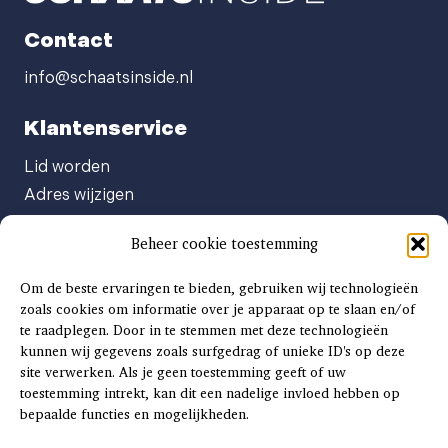
Contact
info@schaatsinside.nl
Klantenservice
Lid worden
Adres wijzigen
Abonneenummer opvragen
Beheer cookie toestemming
Abonnement opzeggen
Afgeven automatische incasso
Om de beste ervaringen te bieden, gebruiken wij technologieën
Factuur betalen
zoals cookies om informatie over je apparaat op te slaan en/of
te raadplegen. Door in te stemmen met deze technologieën
Klachtenformulier
kunnen wij gegevens zoals surfgedrag of unieke ID's op deze
Overige vragen
site verwerken. Als je geen toestemming geeft of uw
toestemming intrekt, kan dit een nadelige invloed hebben op
Adverteren
bepaalde functies en mogelijkheden.