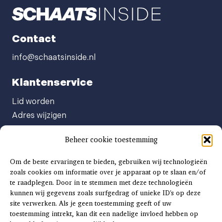
Contact
info@schaatsinside.nl
Klantenservice
Lid worden
Adres wijzigen
Abonneenummer opvragen
Beheer cookie toestemming
Abonnement opzeggen
Afgeven automatische incasso
Om de beste ervaringen te bieden, gebruiken wij technologieën
Factuur betalen
zoals cookies om informatie over je apparaat op te slaan en/of
te raadplegen. Door in te stemmen met deze technologieën
Klachtenformulier
kunnen wij gegevens zoals surfgedrag of unieke ID's op deze
Overige vragen
site verwerken. Als je geen toestemming geeft of uw
toestemming intrekt, kan dit een nadelige invloed hebben op