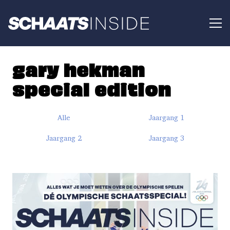
gary hekman
special edition
Alle
Jaargang 1
Jaargang 2
Jaargang 3