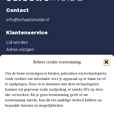
Contact
info@schaatsinside.nl
Klantenservice
Lid worden
Adres wijzigen
Abonneenummer opvragen
Beheer cookie toestemming
Abonnement opzeggen
Afgeven automatische incasso
Om de beste ervaringen te bieden, gebruiken wij technologieën
Factuur betalen
zoals cookies om informatie over je apparaat op te slaan en/of
te raadplegen. Door in te stemmen met deze technologieën
Klachtenformulier
kunnen wij gegevens zoals surfgedrag of unieke ID's op deze
Overige vragen
site verwerken. Als je geen toestemming geeft of uw
toestemming intrekt, kan dit een nadelige invloed hebben op
Adverteren
bepaalde functies en mogelijkheden.