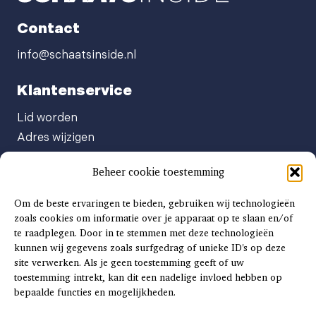
Contact
info@schaatsinside.nl
Klantenservice
Lid worden
Adres wijzigen
Abonneenummer opvragen
Beheer cookie toestemming
Abonnement opzeggen
Afgeven automatische incasso
Om de beste ervaringen te bieden, gebruiken wij technologieën
Factuur betalen
zoals cookies om informatie over je apparaat op te slaan en/of
te raadplegen. Door in te stemmen met deze technologieën
Klachtenformulier
kunnen wij gegevens zoals surfgedrag of unieke ID's op deze
Overige vragen
site verwerken. Als je geen toestemming geeft of uw
toestemming intrekt, kan dit een nadelige invloed hebben op
Adverteren
bepaalde functies en mogelijkheden.