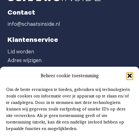
Contact
info@schaatsinside.nl
Klantenservice
Lid worden
Adres wijzigen
Abonneenummer opvragen
Beheer cookie toestemming
Abonnement opzeggen
Afgeven automatische incasso
Om de beste ervaringen te bieden, gebruiken wij technologieën
Factuur betalen
zoals cookies om informatie over je apparaat op te slaan en/of
te raadplegen. Door in te stemmen met deze technologieën
Klachtenformulier
kunnen wij gegevens zoals surfgedrag of unieke ID's op deze
Overige vragen
site verwerken. Als je geen toestemming geeft of uw
toestemming intrekt, kan dit een nadelige invloed hebben op
Adverteren
bepaalde functies en mogelijkheden.