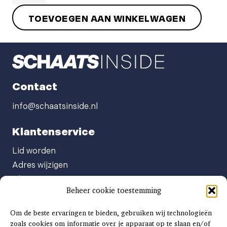
JOHAN
TOEVOEGEN AAN WINKELWAGEN
DE
WIT
HOUDT
ZELF
DE
Contact
REGIE
aantal
info@schaatsinside.nl
Klantenservice
Lid worden
Adres wijzigen
Abonneenummer opvragen
Beheer cookie toestemming
Abonnement opzeggen
Afgeven automatische incasso
Om de beste ervaringen te bieden, gebruiken wij technologieën
Factuur betalen
zoals cookies om informatie over je apparaat op te slaan en/of