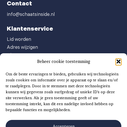
Contact
info@schaatsinside.nl
Klantenservice
Lid worden
Adres wijzigen
Abonneenummer opvragen
Beheer cookie toestemming
Abonnement opzeggen
Afgeven automatische incasso
Om de beste ervaringen te bieden, gebruiken wij technologieën
Factuur betalen
zoals cookies om informatie over je apparaat op te slaan en/of
te raadplegen. Door in te stemmen met deze technologieën
Klachtenformulier
kunnen wij gegevens zoals surfgedrag of unieke ID's op deze
Overige vragen
site verwerken. Als je geen toestemming geeft of uw
toestemming intrekt, kan dit een nadelige invloed hebben op
Adverteren
bepaalde functies en mogelijkheden.
Advertentie Tariefkaart 2025
Accepteren