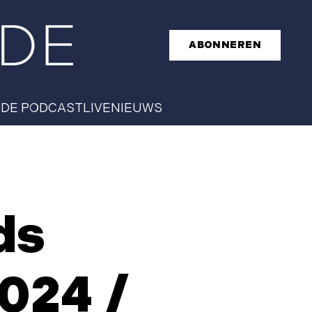
ABONNEREN
T
DE PODCAST
LIVE
NIEUWS
ds
024 /