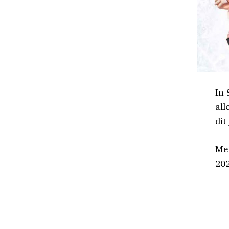
In 
all
dit
Met
20