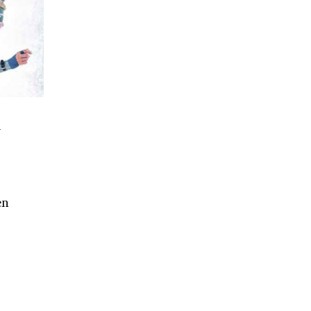
u
n
en