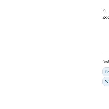
En
Ko
Ond
Pe
We