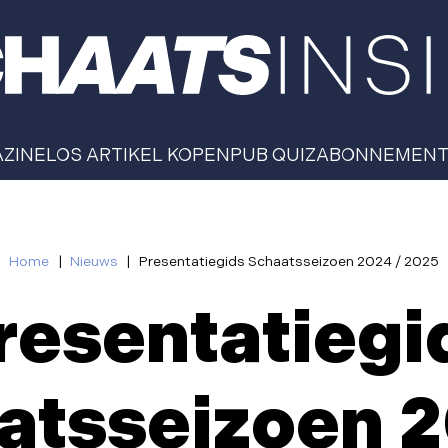
AZINE
LOS ARTIKEL KOPEN
PUB QUIZ
ABONNEMEN
Home
|
Nieuws
|
Presentatiegids Schaatsseizoen 2024 / 2025
resentatiegi
atsseizoen 2