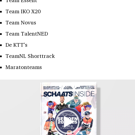
Team Essent
Team IKO X20
Team Novus
Team TalentNED
De KTT’s
TeamNL Shorttrack
Maratonteams
eospeler