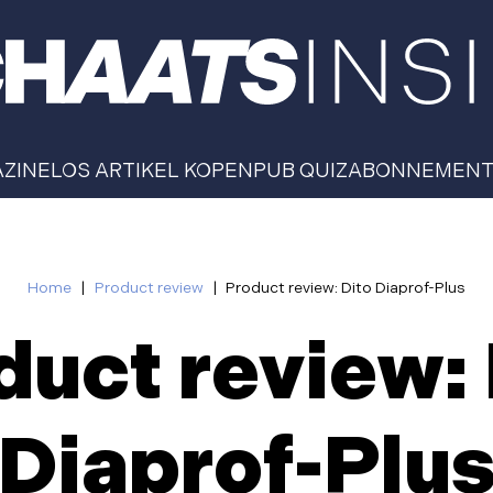
AZINE
LOS ARTIKEL KOPEN
PUB QUIZ
ABONNEMEN
Home
|
Product review
|
​Product review: Dito Diaprof-Plus
duct review:
Diaprof-Plu