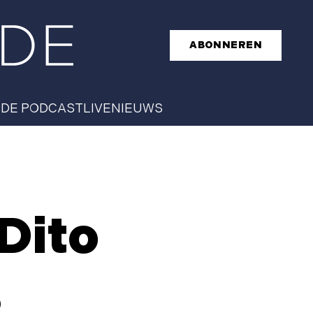
ABONNEREN
T
DE PODCAST
LIVE
NIEUWS
 Dito
s