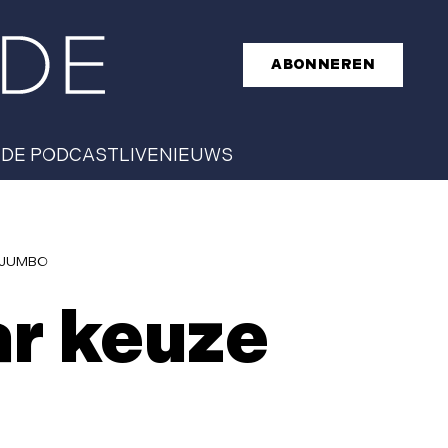
ABONNEREN
T
DE PODCAST
LIVE
NIEUWS
r JUMBO
ar keuze
O