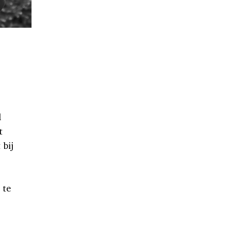
l
t
 bij
 te