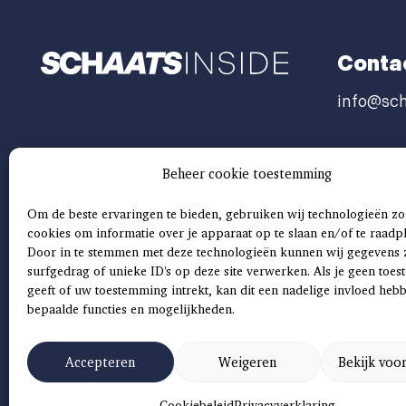
Conta
info@sch
Beheer cookie toestemming
Om de beste ervaringen te bieden, gebruiken wij technologieën zo
cookies om informatie over je apparaat op te slaan en/of te raadp
Door in te stemmen met deze technologieën kunnen wij gegevens 
surfgedrag of unieke ID's op deze site verwerken. Als je geen toe
geeft of uw toestemming intrekt, kan dit een nadelige invloed heb
bepaalde functies en mogelijkheden.
Accepteren
Weigeren
Bekijk voo
©
2026
SCH
AAT
S
INSIDE |
SITEMAP
|
ALGEMENE VOORWAARDEN
|
Cookiebeleid
Privacyverklaring