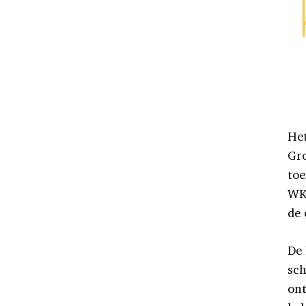
Het
Gr
toe
WK 
de 
De 
sch
on