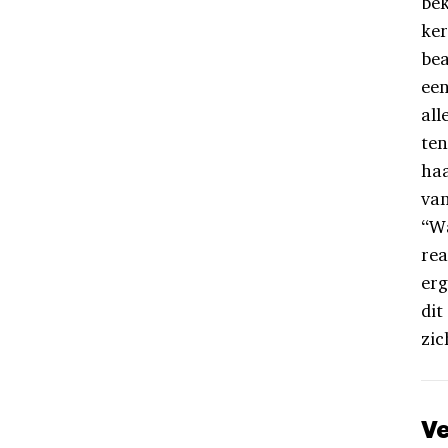
bek
ker
bea
een
all
ten
haa
van
“Wa
rea
erg
dit
zic
Ve