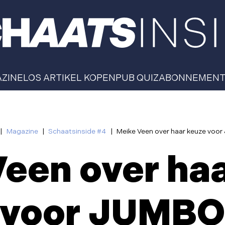
AZINE
LOS ARTIKEL KOPEN
PUB QUIZ
ABONNEMEN
|
Magazine
|
Schaatsinside #4
|
Meike Veen over haar keuze voo
een over ha
voor JUMB