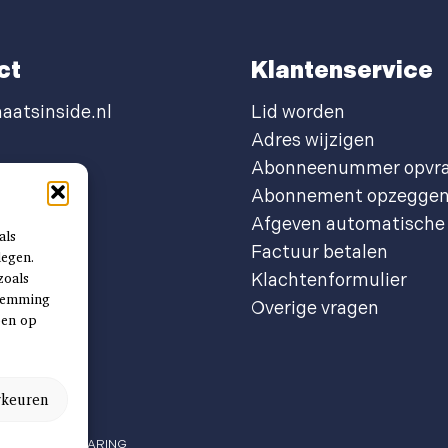
ct
Klantenservice
aatsinside.nl
Lid worden
Adres wijzigen
Abonneenummer opvr
Abonnement opzegge
Afgeven automatische 
als
Factuur betalen
legen.
zoals
Klachtenformulier
stemming
Overige vragen
ben op
rkeuren
PRIVACYVERKLARING