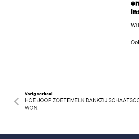
en
In
Wil
Oo
Vorig verhaal
HOE JOOP ZOETEMELK DANKZIJ SCHAATSCO
WON.