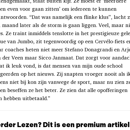
endgemaakt, staat buiten kijf. Ze moest er ‘meerdere
en even voor gaan zitten’ om iedereen te kunnen
ntwoorden. “Dat was namelijk een flinke klus”, lacht 
 maand later als de storm is gaan liggen. Veel, maar ni
es. Ze traint inmiddels tenslotte in het prestigieuze gel
ue van Jumbo, zit tegenwoordig op een Cervélo-fiets e
r coaches heten niet meer Stefano Donagrandi en Arj
 der Veen maar Sicco Janmaat. Dat zorgt voor aandac
t ik leuk vond, is dat mensen van mijn oude school
geerden op het nieuws. Zij snapten vroeger nooit als i
ens niet bij kon zijn vanwege de sport, maar nu zien z
 en beseffen ze het beter. Ze zien dat alle opofferingen
h hebben uitbetaald.”
rder Lezen? Dit is een premium artikel