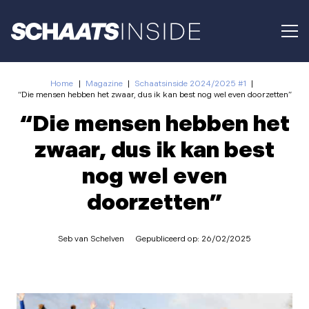
Home
|
Magazine
|
Schaatsinside 2024/2025 #1
|
“Die mensen hebben het zwaar, dus ik kan best nog wel even doorzetten”
“Die mensen hebben het
zwaar, dus ik kan best
nog wel even
doorzetten”
Seb van Schelven
Gepubliceerd op:
26/02/2025