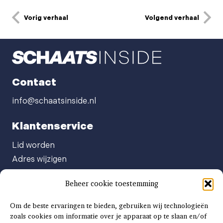
Vorig verhaal
Volgend verhaal
Contact
info@schaatsinside.nl
Klantenservice
Lid worden
Adres wijzigen
Abonneenummer opvragen
Beheer cookie toestemming
Abonnement opzeggen
Afgeven automatische incasso
Om de beste ervaringen te bieden, gebruiken wij technologieën
Factuur betalen
zoals cookies om informatie over je apparaat op te slaan en/of