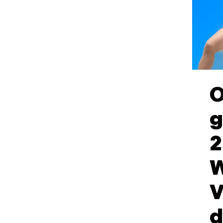
O
g
2
W
V
d