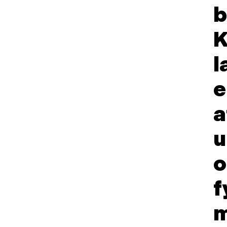
b
K
l
e
a
u
o
f
m