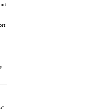
int
ort
r
s
no”