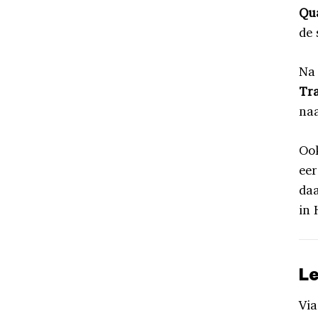
Qua
de 
Na 
Tr
naa
Ook
eer
daa
in
Le
Via