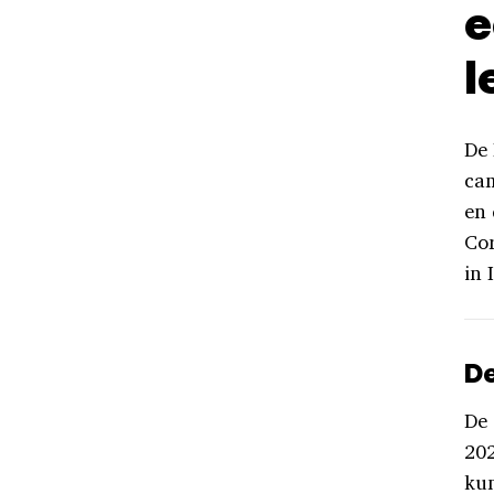
e
l
De 
ca
en 
Cor
in I
De
De 
202
kun