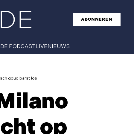
ABONNEREN
T
DE PODCAST
LIVE
NIEUWS
isch goud barst los
 Milano
acht op