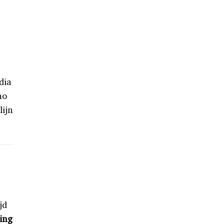
dia
no
lijn
jd
ing