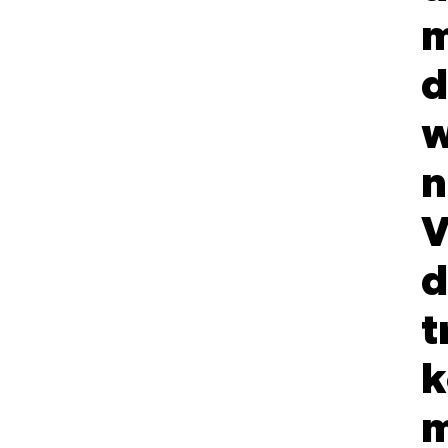
m
d
w
n
V
d
t
k
m