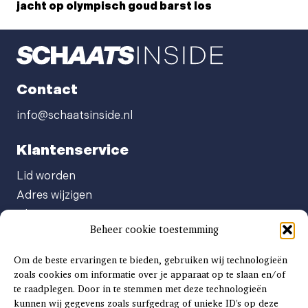
jacht op olympisch goud barst los
Contact
info@schaatsinside.nl
Klantenservice
Lid worden
Adres wijzigen
Abonneenummer opvragen
Beheer cookie toestemming
Abonnement opzeggen
Afgeven automatische incasso
Om de beste ervaringen te bieden, gebruiken wij technologieën
Factuur betalen
zoals cookies om informatie over je apparaat op te slaan en/of
te raadplegen. Door in te stemmen met deze technologieën
Klachtenformulier
kunnen wij gegevens zoals surfgedrag of unieke ID's op deze