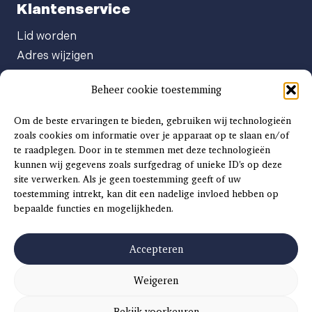
Klantenservice
Lid worden
Adres wijzigen
Abonneenummer opvragen
Beheer cookie toestemming
Abonnement opzeggen
Afgeven automatische incasso
Om de beste ervaringen te bieden, gebruiken wij technologieën
Factuur betalen
zoals cookies om informatie over je apparaat op te slaan en/of
te raadplegen. Door in te stemmen met deze technologieën
Klachtenformulier
kunnen wij gegevens zoals surfgedrag of unieke ID's op deze
Overige vragen
site verwerken. Als je geen toestemming geeft of uw
toestemming intrekt, kan dit een nadelige invloed hebben op
Adverteren
bepaalde functies en mogelijkheden.
Advertentie Tariefkaart 2025
Accepteren
Weigeren
©
2026
SCH
AAT
S
INSIDE |
SITEMAP
|
ALGEMENE VOORWAARDEN
|
PRIVACYVERKLARING
Bekijk voorkeuren