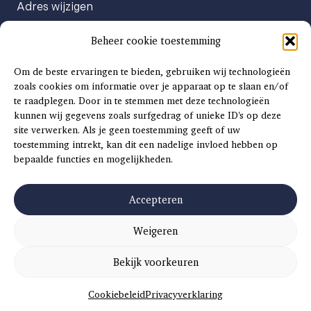
Adres wijzigen
Abonneenummer opvragen
Beheer cookie toestemming
Abonnement opzeggen
Afgeven automatische incasso
Om de beste ervaringen te bieden, gebruiken wij technologieën
Factuur betalen
zoals cookies om informatie over je apparaat op te slaan en/of
te raadplegen. Door in te stemmen met deze technologieën
Klachtenformulier
kunnen wij gegevens zoals surfgedrag of unieke ID's op deze
Overige vragen
site verwerken. Als je geen toestemming geeft of uw
toestemming intrekt, kan dit een nadelige invloed hebben op
Adverteren
bepaalde functies en mogelijkheden.
Advertentie Tariefkaart 2025
Accepteren
Weigeren
©
2026
SCH
AAT
S
INSIDE |
SITEMAP
|
ALGEMENE VOORWAARDEN
|
PRIVACYVERKLARING
Bekijk voorkeuren
CONCEPT EN REALISATIE
DIVITES WEBWERK
Cookiebeleid
Privacyverklaring