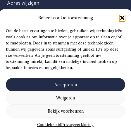
Adres wijzigen
Abonneenummer opvragen
Beheer cookie toestemming
Abonnement opzeggen
Afgeven automatische incasso
Om de beste ervaringen te bieden, gebruiken wij technologieën
Factuur betalen
zoals cookies om informatie over je apparaat op te slaan en/of
te raadplegen. Door in te stemmen met deze technologieën
Klachtenformulier
kunnen wij gegevens zoals surfgedrag of unieke ID's op deze
Overige vragen
site verwerken. Als je geen toestemming geeft of uw
toestemming intrekt, kan dit een nadelige invloed hebben op
Adverteren
bepaalde functies en mogelijkheden.
Advertentie Tariefkaart 2025
Accepteren
Weigeren
©
2026
SCH
AAT
S
INSIDE |
SITEMAP
|
ALGEMENE VOORWAARDEN
|
PRIVACYVERKLARING
Bekijk voorkeuren
CONCEPT EN REALISATIE
DIVITES WEBWERK
Cookiebeleid
Privacyverklaring