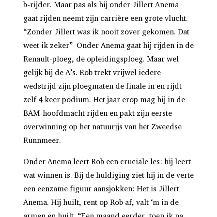
b-rijder. Maar pas als hij onder Jillert Anema
gaat rijden neemt zijn carrière een grote vlucht.
“
Zonder Jillert was ik nooit zover gekomen. Dat
weet ik zeker” Onder Anema gaat hij rijden in de
Renault-ploeg, de opleidingsploeg. Maar wel
gelijk bij de A’s. Rob trekt vrijwel iedere
wedstrijd zijn ploegmaten de finale in en rijdt
zelf 4 keer podium. Het jaar erop mag hij in de
BAM-hoofdmacht rijden en pakt zijn eerste
overwinning op het natuurijs van het Zweedse
Runnmeer.
Onder Anema leert Rob een cruciale les: hij leert
wat winnen is. Bij de huldiging ziet hij in de verte
een eenzame figuur aansjokken: Het is Jillert
Anema. Hij huilt, rent op Rob af, valt ‘m in de
armen en huilt. “Een maand eerder, toen ik na