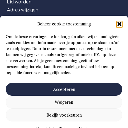
Lid worden
Adres wijzigen
Abonneenummer opvragen
Beheer cookie toestemming
Abonnement opzeggen
Afgeven automatische incasso
Om de beste ervaringen te bieden, gebruiken wij technologieën
Factuur betalen
zoals cookies om informatie over je apparaat op te slaan en/of
te raadplegen. Door in te stemmen met deze technologieën
Klachtenformulier
kunnen wij gegevens zoals surfgedrag of unieke ID's op deze
Overige vragen
site verwerken. Als je geen toestemming geeft of uw
toestemming intrekt, kan dit een nadelige invloed hebben op
Adverteren
bepaalde functies en mogelijkheden.
Advertentie Tariefkaart 2025
Accepteren
Weigeren
©
2026
SCH
AAT
S
INSIDE |
SITEMAP
|
ALGEMENE VOORWAARDEN
|
PRIVACYVERKLARING
Bekijk voorkeuren
CONCEPT EN REALISATIE
DIVITES WEBWERK