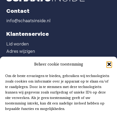
Contact
info@schaatsinside.nl
Klantenservice
Lid worden
Adres wijzigen
Abonneenummer opvragen
Beheer cookie toestemming
Abonnement opzeggen
Afgeven automatische incasso
Om de beste ervaringen te bieden, gebruiken wij technologieën
Factuur betalen
zoals cookies om informatie over je apparaat op te slaan en/of
te raadplegen. Door in te stemmen met deze technologieën
Klachtenformulier
kunnen wij gegevens zoals surfgedrag of unieke ID's op deze
Overige vragen
site verwerken. Als je geen toestemming geeft of uw
toestemming intrekt, kan dit een nadelige invloed hebben op
Adverteren
bepaalde functies en mogelijkheden.