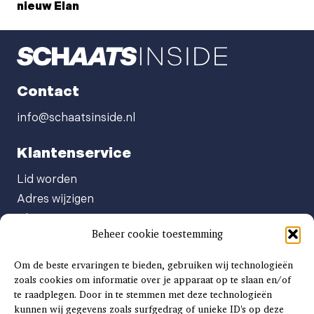
nieuw Elan
Contact
info@schaatsinside.nl
Klantenservice
Lid worden
Adres wijzigen
Abonneenummer opvragen
Beheer cookie toestemming
Abonnement opzeggen
Afgeven automatische incasso
Om de beste ervaringen te bieden, gebruiken wij technologieën
Factuur betalen
zoals cookies om informatie over je apparaat op te slaan en/of
te raadplegen. Door in te stemmen met deze technologieën
Klachtenformulier
kunnen wij gegevens zoals surfgedrag of unieke ID's op deze