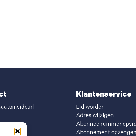
ct
Klantenservice
aatsinside.nl
Lid worden
Adres wijzigen
Abonneenummer opvr
Abonnement opzegge